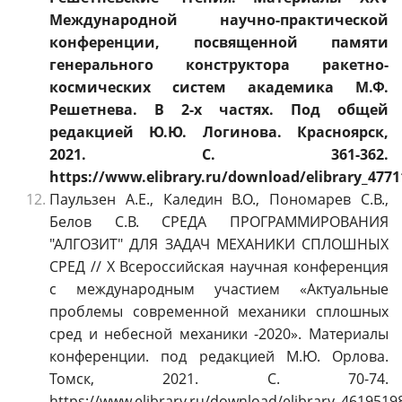
Международной научно-практической
конференции, посвященной памяти
генерального конструктора ракетно-
космических систем академика М.Ф.
Решетнева. В 2-х частях. Под общей
редакцией Ю.Ю. Логинова. Красноярск,
2021. С. 361-362.
https://www.elibrary.ru/download/elibrary_4771
Паульзен А.Е., Каледин В.О., Пономарев С.В.,
Белов С.В. СРЕДА ПРОГРАММИРОВАНИЯ
"АЛГОЗИТ" ДЛЯ ЗАДАЧ МЕХАНИКИ СПЛОШНЫХ
СРЕД // X Всероссийская научная конференция
с международным участием «Актуальные
проблемы современной механики сплошных
сред и небесной механики -2020». Материалы
конференции. под редакцией М.Ю. Орлова.
Томск, 2021. С. 70-74.
https://www.elibrary.ru/download/elibrary_4619519